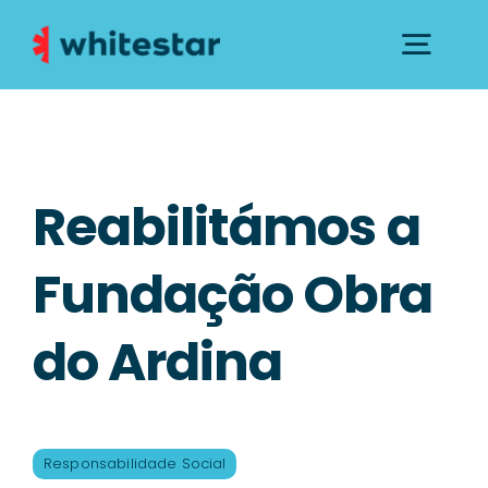
Skip
to
Togg
content
Navig
SOBRE NÓS
SERVIÇOS
Reabilitámos a
DICAS E CONSELHOS
Fundação Obra
NOTÍCIAS
do Ardina
INSTITUCIONAL
CONTACTOS E SUPORTE
Responsabilidade Social