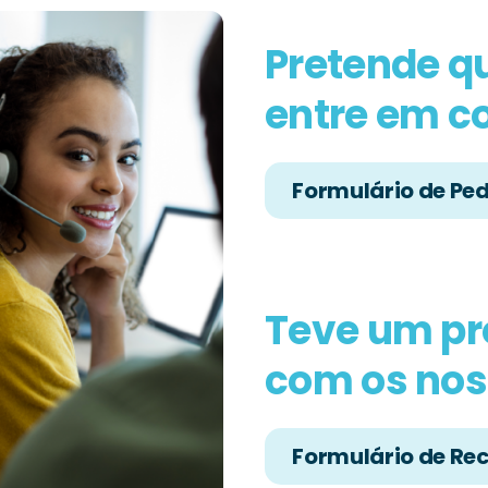
Pretende q
entre em c
Formulário de Pe
Teve um p
com os nos
Formulário de R