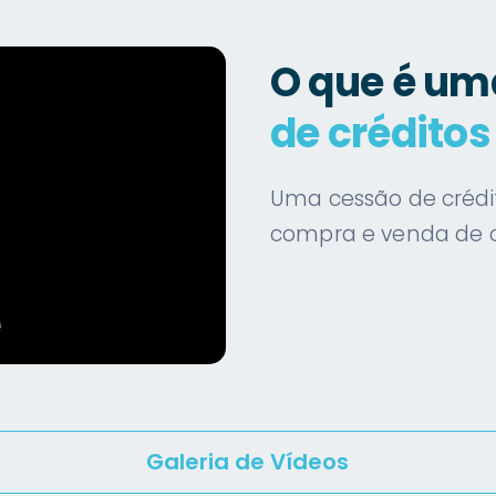
O que é um
de créditos
Uma cessão de crédi
compra e venda de c
Galeria de Vídeos