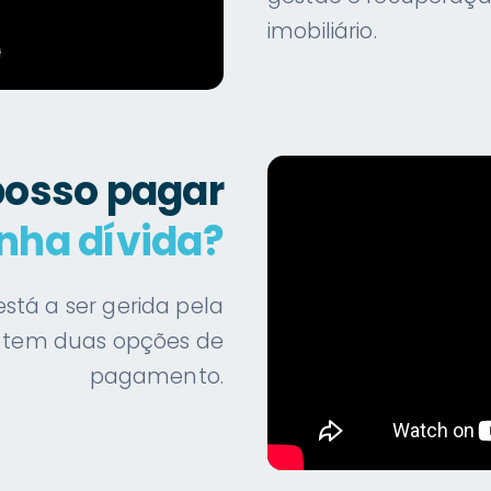
imobiliário.
osso pagar
nha dívida?
stá a ser gerida pela
e tem duas opções de
pagamento.