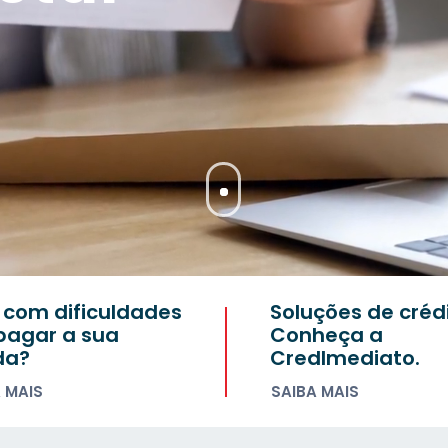
 com dificuldades
Soluções de créd
pagar a sua
Conheça a
da?
CredImediato.
 MAIS
SAIBA MAIS