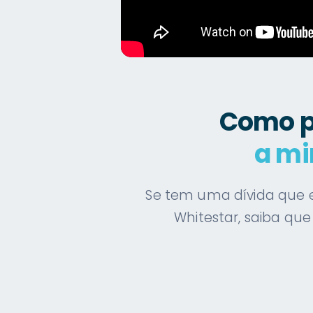
Como p
a mi
Se tem uma dívida que e
Whitestar, saiba qu