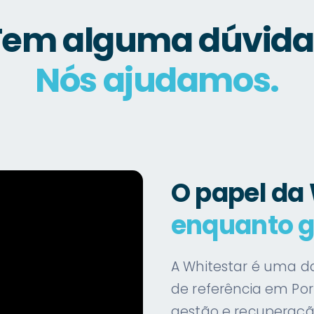
Tem alguma dúvida
Nós ajudamos.
O papel da
enquanto g
A Whitestar é uma 
de referência em Po
gestão e recuperaçã