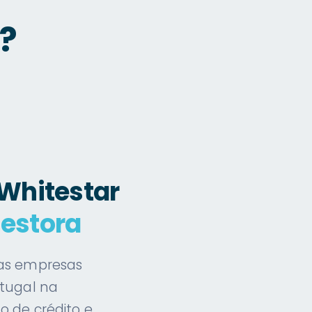
?
 Whitestar
estora
das empresas
rtugal na
o de crédito e