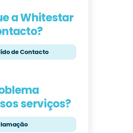
ue a Whitestar
ontacto?
dido de Contacto
roblema
sos serviços?
eclamação