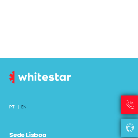
PT
|
EN
Sede Lisboa