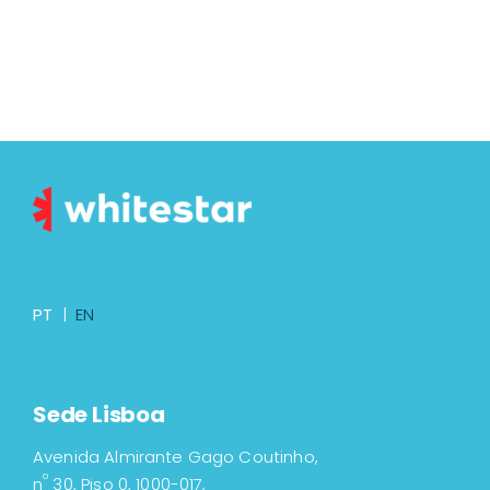
PT
|
EN
Sede Lisboa
Avenida Almirante Gago Coutinho,
º
n
30, Piso 0, 1000-017,