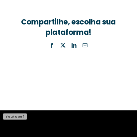
Compartilhe, escolha sua
plataforma!
Facebook
X
LinkedIn
Email
(necessário
mas
não
publicado)
Youtube 1